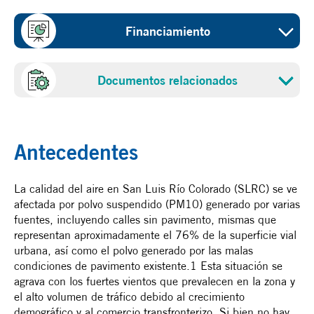
Sector
Financiamiento
Calidad del aire
Costo del proyecto
Promotor
Documentos relacionados
$10.58 millones de dólares
Municipio de San Luis Rio Colorado, Sonora
Propuesta
Fondos del NADBank
Población beneficiada
$8.60 millones de dólares - crédito
Antecedentes
178,380
Fecha de cerfificación
La calidad del aire en San Luis Río Colorado (SLRC) se ve
afectada por polvo suspendido (PM10) generado por varias
17 de septiembre de 2013
fuentes, incluyendo calles sin pavimento, mismas que
representan aproximadamente el 76% de la superficie vial
urbana, así como el polvo generado por las malas
condiciones de pavimento existente.1 Esta situación se
agrava con los fuertes vientos que prevalecen en la zona y
el alto volumen de tráfico debido al crecimiento
demográfico y al comercio transfronterizo. Si bien no hay