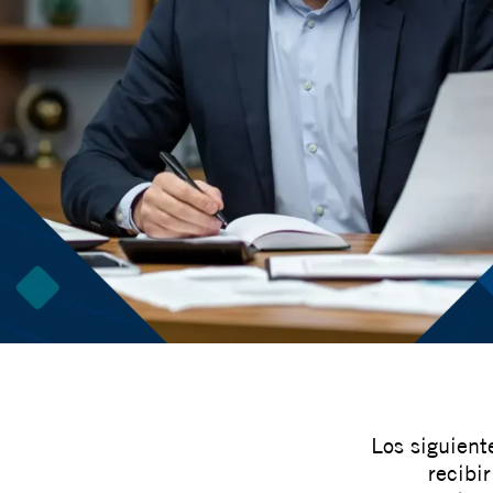
respaldamos
proyectos con
base sólida
Los siguient
recibi