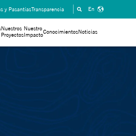
as y Pasantías
Transparencia
s
Nuestros
Nuestro
Conocimientos
Noticias
Proyectos
Impacto