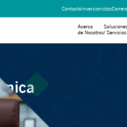
Contacto
Inversionistas
Carrer
Acerca
Solucione
de Nosotros
/ Servicios
ón de texto predictivo.
écnica