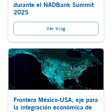
durante el NADBank Summit
2025
Ver blog
Frontera México-USA, eje para
la integración económica de