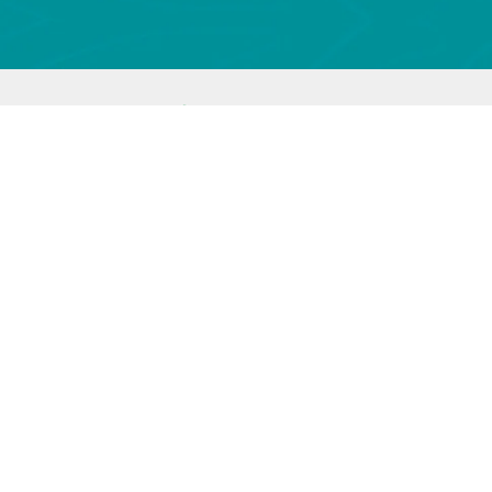
COFIDAN
Política de privacidad
Términos y condiciones
Reportar prácticas prohibidas
Recibe las noticias más recientes del NADBank